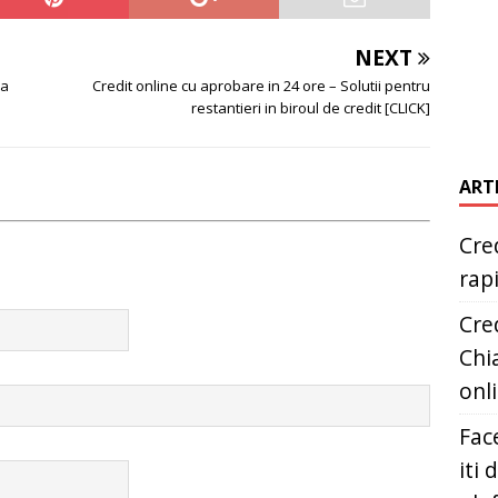
NEXT
ra
Credit online cu aprobare in 24 ore – Solutii pentru
restantieri in biroul de credit [CLICK]
ART
Cred
rap
Cred
Chia
onl
Fac
iti 