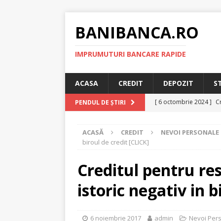
BANIBANCA.RO
IMPRUMUTURI BANCARE RAPIDE
ACASA
CREDIT
DEPOZIT
S
[ 6 octombrie 2024 ]
Cr
PENDUL DE ȘTIRI
online!
CREDIT RAPI
ACASĂ
CREDIT
NEVOI PERSONALE
[ 8 septembrie 2024 ]
biroul de credit [CLICK]
plafonarea dobanzilor
Creditul pentru re
[ 11 august 2024 ]
Cred
istoric negativ in b
RAPID
[ 29 iulie 2024 ]
Credit 
6 noiembrie 2017
admin
Nevoi Per
RAPID