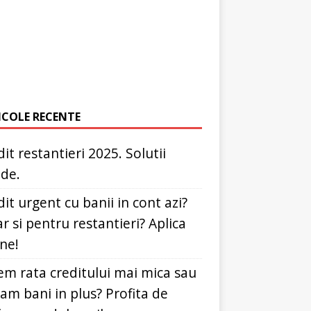
ICOLE RECENTE
it restantieri 2025. Solutii
ide.
it urgent cu banii in cont azi?
r si pentru restantieri? Aplica
ine!
em rata creditului mai mica sau
dam bani in plus? Profita de