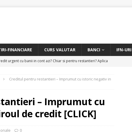
TIRI-FINANCIARE
CURS VALUTAR
BANCI
IFN-URI
edit urgent cu banii in cont azi? Chiar si pentru restantieri? Aplica
D
Creditul pentru restantieri – Imprumut cu istoric negativ in
Facem rata creditului mai mica sau iti dam bani in plus? Profita de
.
CREDIT RAPID
stantieri – Imprumut cu
itarea restantierilor si imbunatatirea scorului financiar
CREDIT
iroul de credit [CLICK]
online pentru restantieri. Aplica online sau telefonic.
CREDIT
sonale
0