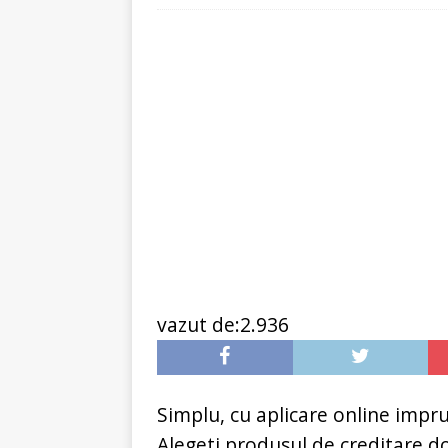
[ 6 ianuarie 2025 ]
Cred
vazut de:2.936
Simplu, cu aplicare online impru
Alegeti produsul de creditare d