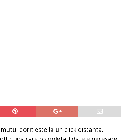
it restantieri 2025. Solutii rapide.
CREDIT RAPID
mutul dorit este la un click distanta.
orit dupa care completati datele necesare.