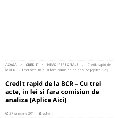
ACASĂ
CREDIT
NEVOI PERSONALE
Credit rapid de
la BCR – Cu trei acte, in lei si fara comision de analiza [Aplica Aici]
Credit rapid de la BCR – Cu trei
acte, in lei si fara comision de
analiza [Aplica Aici]
27 ianuarie 2014
admin