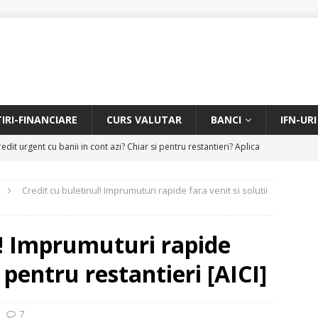
TIRI-FINANCIARE
CURS VALUTAR
BANCI
IFN-URI
edit urgent cu banii in cont azi? Chiar si pentru restantieri? Aplica
D
Credit cu buletinul! Imprumuturi rapide fara venit si solutii
Facem rata creditului mai mica sau iti dam bani in plus? Profita de
.
CREDIT RAPID
l! Imprumuturi rapide
itarea restantierilor si imbunatatirea scorului financiar
CREDIT
i pentru restantieri [AICI]
online pentru restantieri. Aplica online sau telefonic.
CREDIT
7