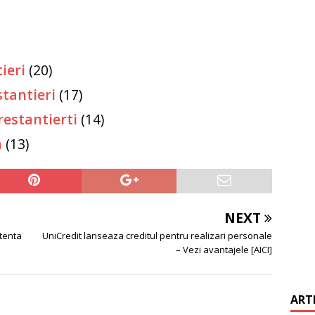
ieri
(20)
stantieri
(17)
restantierti
(14)
n
(13)
NEXT
stenta
UniCredit lanseaza creditul pentru realizari personale
– Vezi avantajele [AICI]
ART