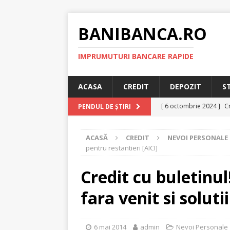
BANIBANCA.RO
IMPRUMUTURI BANCARE RAPIDE
ACASA
CREDIT
DEPOZIT
S
[ 6 octombrie 2024 ]
Cr
PENDUL DE ȘTIRI
online!
CREDIT RAPI
ACASĂ
CREDIT
NEVOI PERSONALE
[ 8 septembrie 2024 ]
pentru restantieri [AICI]
plafonarea dobanzilor
Credit cu buletinu
[ 11 august 2024 ]
Cred
fara venit si soluti
RAPID
[ 29 iulie 2024 ]
Credit 
6 mai 2014
admin
Nevoi Personale
RAPID