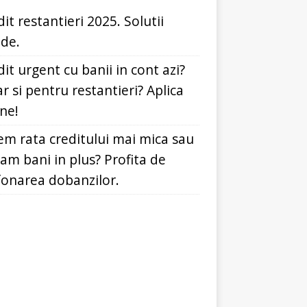
it restantieri 2025. Solutii
ide.
it urgent cu banii in cont azi?
r si pentru restantieri? Aplica
ine!
em rata creditului mai mica sau
dam bani in plus? Profita de
fonarea dobanzilor.