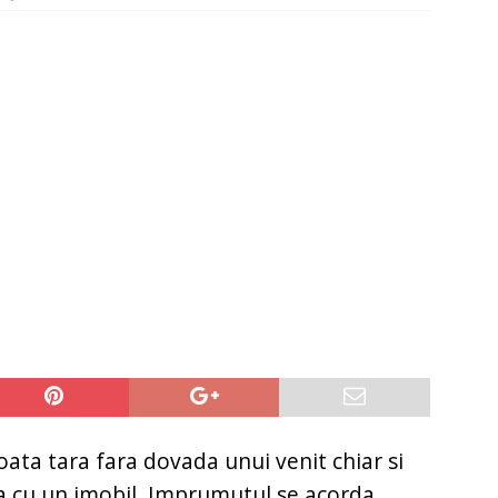
it restantieri 2025. Solutii rapide.
CREDIT RAPID
ata tara fara dovada unui venit chiar si
a cu un imobil. Imprumutul se acorda