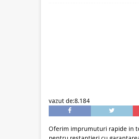
[ 6 ianuarie 2025 ]
Cred
vazut de:8.184
Oferim imprumuturi rapide in to
pentru restantieri cu garantare