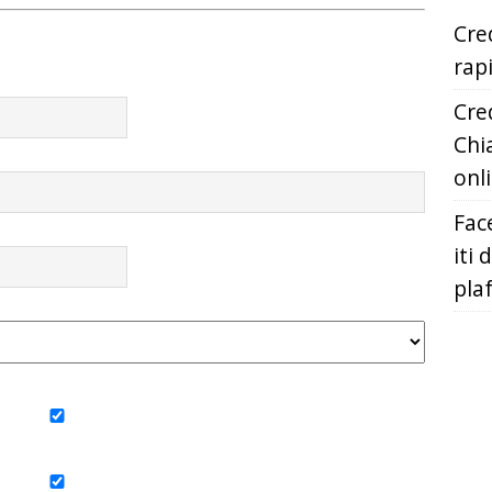
Cred
rap
Cred
Chia
onl
Fac
iti 
pla