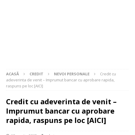
ACASĂ
CREDIT
NEVOI PERSONALE
Credit cu
adeverinta de venit – Imprumut bancar cu aprobare rapida,
raspuns pe loc [AICI]
Credit cu adeverinta de venit –
Imprumut bancar cu aprobare
rapida, raspuns pe loc [AICI]