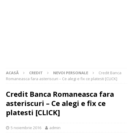
ACASĂ
CREDIT
NEVOI PERSONALE
Credit Banca
Romaneasca fara asteriscuri – Ce alegi e fix ce platesti [CLICK]
Credit Banca Romaneasca fara
asteriscuri – Ce alegi e fix ce
platesti [CLICK]
5 noiembrie 2016
admin