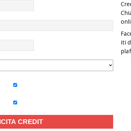
Cred
Chia
onl
Fac
iti 
pla