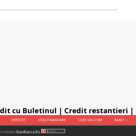
dit cu Buletinul
|
Credit restantieri
|
DEPOZIT
STIRI-FINANCIARE
CURS VALUTAR
BANCI
 creditare
BaniBanca.Ro