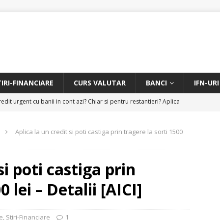
TIRI-FINANCIARE
CURS VALUTAR
BANCI
IFN-URI
edit urgent cu banii in cont azi? Chiar si pentru restantieri? Aplica
D
Aplica la un credit si poti castiga prin tragere la sorti 1500
Facem rata creditului mai mica sau iti dam bani in plus? Profita de
.
CREDIT RAPID
si poti castiga prin
itarea restantierilor si imbunatatirea scorului financiar
CREDIT
 lei – Detalii [AICI]
online pentru restantieri. Aplica online sau telefonic.
CREDIT
e
,
Stiri-Financiare
1