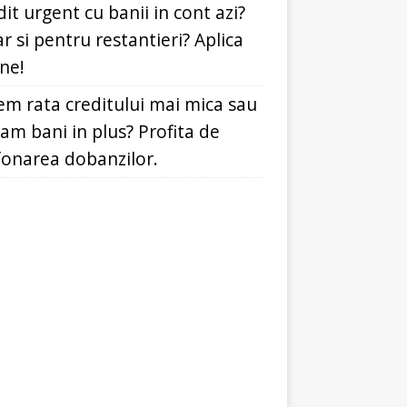
it urgent cu banii in cont azi?
r si pentru restantieri? Aplica
ine!
em rata creditului mai mica sau
dam bani in plus? Profita de
fonarea dobanzilor.