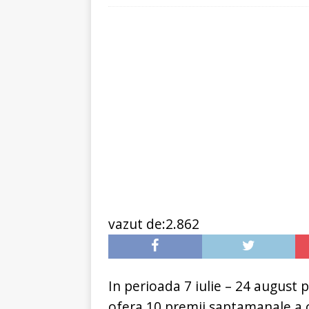
[ 6 ianuarie 2025 ]
Cred
vazut de:2.862
In perioada 7 iulie – 24 august 
ofera 10 premii saptamanale a c