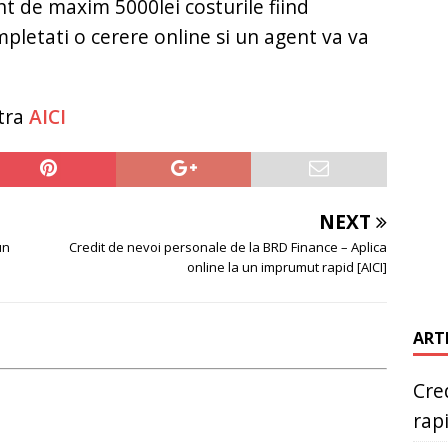
 de maxim 5000lei costurile fiind
pletati o cerere online si un agent va va
tra
AICI
NEXT
un
Credit de nevoi personale de la BRD Finance – Aplica
online la un imprumut rapid [AICI]
ART
Cred
rap