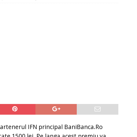
it restantieri 2025. Solutii rapide.
CREDIT RAPID
partenerul IFN principal BaniBanca.Ro
ate 1500 lei. Pe langa acest premiu va