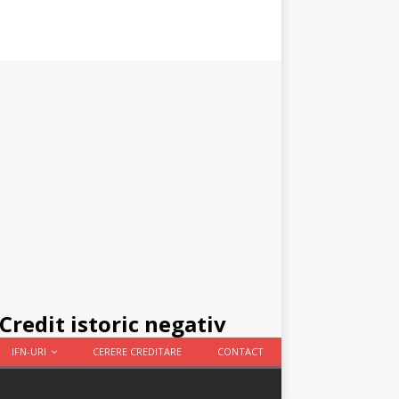
Credit istoric negativ
IFN-URI
CERERE CREDITARE
CONTACT