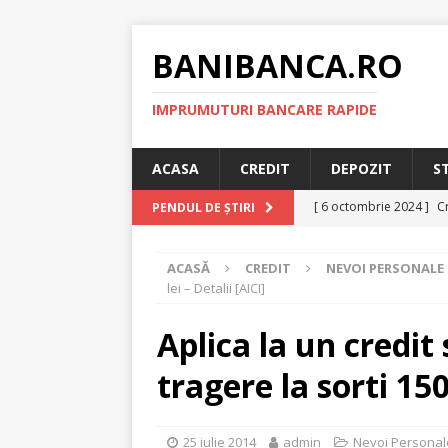
BANIBANCA.RO
IMPRUMUTURI BANCARE RAPIDE
ACASA
CREDIT
DEPOZIT
S
[ 6 octombrie 2024 ]
Cr
PENDUL DE ȘTIRI
online!
CREDIT RAPI
ACASĂ
CREDIT
NEVOI PERSONALE
[ 8 septembrie 2024 ]
lei – Detalii [AICI]
plafonarea dobanzilor
Aplica la un credit 
[ 11 august 2024 ]
Cred
tragere la sorti 1500
RAPID
[ 29 iulie 2024 ]
Credit 
25 iulie 2014
admin
Nevoi Personal
RAPID