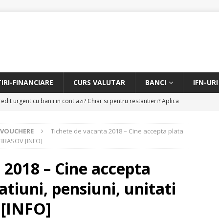
TIRI-FINANCIARE
CURS VALUTAR
BANCI
IFN-URI
edit urgent cu banii in cont azi? Chiar si pentru restantieri? Aplica
D
- VOUCHERE
Tichete de vacanta 2018 – Cine accepta plata
Facem rata creditului mai mica sau iti dam bani in plus? Profita de
e BRASOV [INFO]
.
CREDIT RAPID
 2018 – Cine accepta
itarea restantierilor si imbunatatirea scorului financiar
CREDIT
atiuni, pensiuni, unitati
online pentru restantieri. Aplica online sau telefonic.
CREDIT
 [INFO]