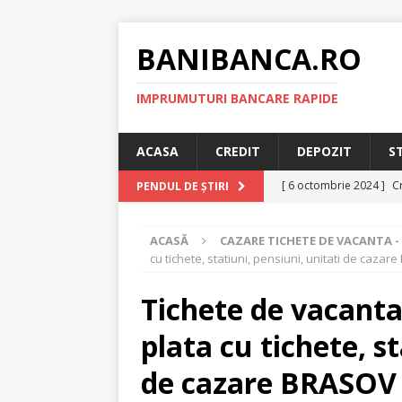
BANIBANCA.RO
IMPRUMUTURI BANCARE RAPIDE
ACASA
CREDIT
DEPOZIT
S
[ 6 octombrie 2024 ]
Cr
PENDUL DE ȘTIRI
online!
CREDIT RAPI
ACASĂ
CAZARE TICHETE DE VACANTA 
[ 8 septembrie 2024 ]
cu tichete, statiuni, pensiuni, unitati de cazar
plafonarea dobanzilor
Tichete de vacanta
[ 11 august 2024 ]
Cred
plata cu tichete, st
RAPID
[ 29 iulie 2024 ]
Credit 
de cazare BRASOV
RAPID