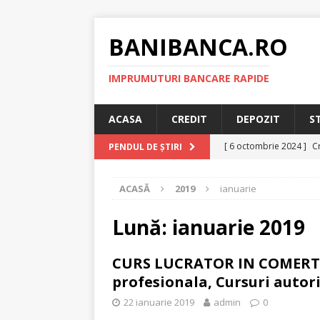
BANIBANCA.RO
IMPRUMUTURI BANCARE RAPIDE
ACASA
CREDIT
DEPOZIT
S
[ 6 octombrie 2024 ]
Cr
PENDUL DE ȘTIRI
online!
CREDIT RAPI
ACASĂ
2019
ianuarie
[ 8 septembrie 2024 ]
plafonarea dobanzilor
Lună:
ianuarie 2019
[ 11 august 2024 ]
Cred
CURS LUCRATOR IN COMERT – 
RAPID
profesionala, Cursuri autori
[ 29 iulie 2024 ]
Credit 
22 ianuarie 2019
admin
0
RAPID