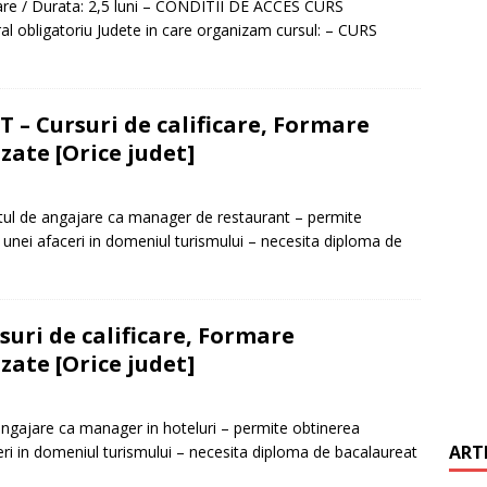
e / Durata: 2,5 luni – CONDITII DE ACCES CURS
obligatoriu Judete in care organizam cursul: – CURS
it restantieri 2025. Solutii rapide.
CREDIT RAPID
 Cursuri de calificare, Formare
zate [Orice judet]
 de angajare ca manager de restaurant – permite
 unei afaceri in domeniul turismului – necesita diploma de
uri de calificare, Formare
zate [Orice judet]
ajare ca manager in hoteluri – permite obtinerea
ART
eri in domeniul turismului – necesita diploma de bacalaureat