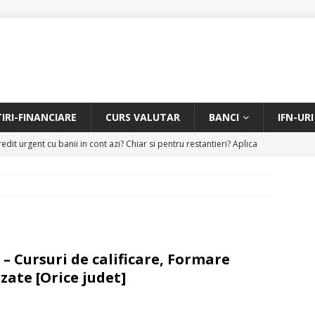
TIRI-FINANCIARE
CURS VALUTAR
BANCI
IFN-URI
edit urgent cu banii in cont azi? Chiar si pentru restantieri? Aplica
D
Facem rata creditului mai mica sau iti dam bani in plus? Profita de
.
CREDIT RAPID
itarea restantierilor si imbunatatirea scorului financiar
CREDIT
Cursuri de calificare, Formare
zate [Orice judet]
online pentru restantieri. Aplica online sau telefonic.
CREDIT