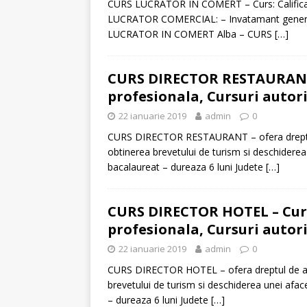
CURS LUCRATOR IN COMERT – Curs: Calificar
LUCRATOR COMERCIAL: – Invatamant general 
[ 6 ianuarie 2025 ]
Cred
LUCRATOR IN COMERT Alba – CURS
[…]
CURS DIRECTOR RESTAURANT –
profesionala, Cursuri autori
22 ianuarie 2019
admin
0
CURS DIRECTOR RESTAURANT – ofera dreptul
obtinerea brevetului de turism si deschiderea
bacalaureat – dureaza 6 luni Judete
[…]
CURS DIRECTOR HOTEL – Curs
profesionala, Cursuri autori
22 ianuarie 2019
admin
0
CURS DIRECTOR HOTEL – ofera dreptul de ang
brevetului de turism si deschiderea unei afac
– dureaza 6 luni Judete
[…]