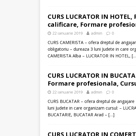
CURS LUCRATOR IN HOTEL, P
calificare, Formare profesio
22 ianuarie 2019
admin
0
CURS CAMERISTA – ofera dreptul de angajare 
obligatoriu – dureaza 3 luni Judete in car
CAMERISTA Alba – LUCRATOR IN HOTEL,
[…
CURS LUCRATOR IN BUCATARIE
Formare profesionala, Cursu
22 ianuarie 2019
admin
0
CURS BUCATAR – ofera dreptul de angajare ca
luni Judete in care organizam cursul: – 
BUCATARIE, BUCATAR Arad –
[…]
CURS LUCRATOR IN COMERT, 