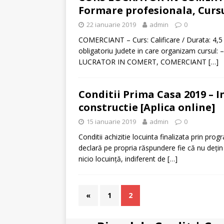
Formare profesionala, Cursu
22 ianuarie 2019
admin
0
COMERCIANT – Curs: Calificare / Durata: 4,5 
obligatoriu Judete in care organizam cur
LUCRATOR IN COMERT, COMERCIANT
[…]
Conditii Prima Casa 2019 – I
constructie [Aplica online]
15 ianuarie 2019
admin
0
Conditii achizitie locuinta finalizata prin prog
declară pe propria răspundere fie că nu deţin
nicio locuinţă, indiferent de
[…]
«
1
2