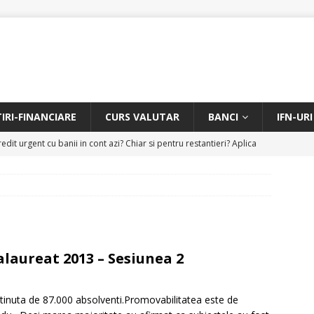
TIRI-FINANCIARE
CURS VALUTAR
BANCI
IFN-URI
edit urgent cu banii in cont azi? Chiar si pentru restantieri? Aplica
D
Facem rata creditului mai mica sau iti dam bani in plus? Profita de
.
CREDIT RAPID
itarea restantierilor si imbunatatirea scorului financiar
CREDIT
alaureat 2013 – Sesiunea 2
online pentru restantieri. Aplica online sau telefonic.
CREDIT
tinuta de 87.000 absolventi.Promovabilitatea este de