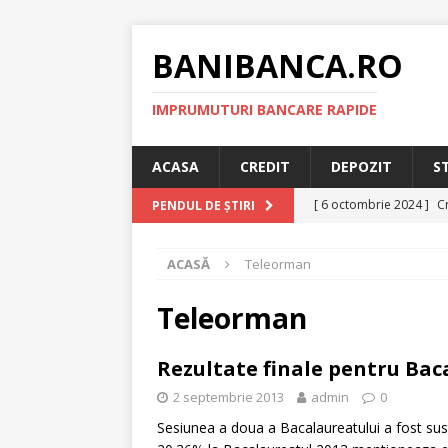
BANIBANCA.RO
IMPRUMUTURI BANCARE RAPIDE
ACASA
CREDIT
DEPOZIT
S
[ 6 octombrie 2024 ]
Cr
PENDUL DE ȘTIRI
online!
CREDIT RAPI
ACASĂ
Teleorman
[ 8 septembrie 2024 ]
plafonarea dobanzilor
Teleorman
[ 11 august 2024 ]
Cred
Rezultate finale pentru Bac
RAPID
2 septembrie 2013
admin
0
[ 29 iulie 2024 ]
Credit 
Sesiunea a doua a Bacalaureatului a fost sus
RAPID