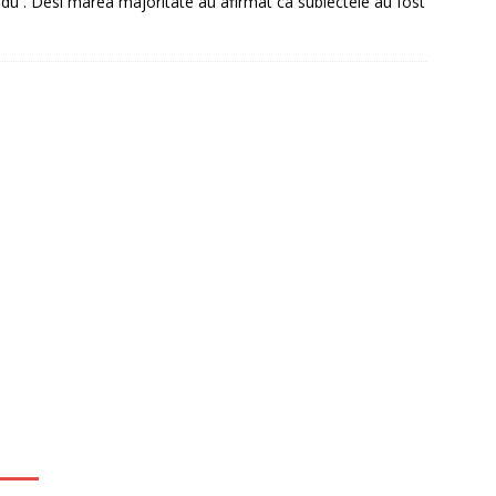
u . Desi marea majoritate au afirmat ca subiectele au fost
it restantieri 2025. Solutii rapide.
CREDIT RAPID