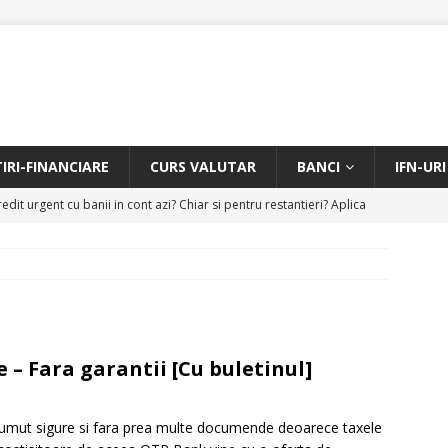
TIRI-FINANCIARE
CURS VALUTAR
BANCI
IFN-URI
edit urgent cu banii in cont azi? Chiar si pentru restantieri? Aplica
D
Facem rata creditului mai mica sau iti dam bani in plus? Profita de
.
CREDIT RAPID
itarea restantierilor si imbunatatirea scorului financiar
CREDIT
– Fara garantii [Cu buletinul]
online pentru restantieri. Aplica online sau telefonic.
CREDIT
umut sigure si fara prea multe documende deoarece taxele