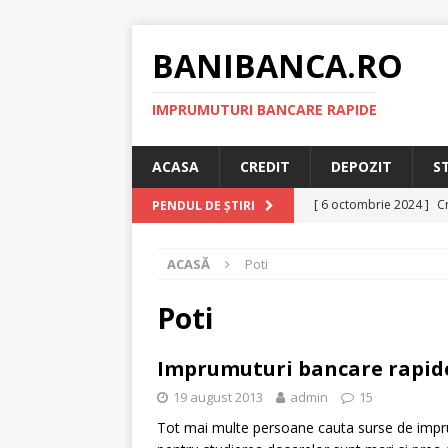
BANIBANCA.RO
IMPRUMUTURI BANCARE RAPIDE
ACASA
CREDIT
DEPOZIT
S
[ 6 octombrie 2024 ]
Cr
PENDUL DE ȘTIRI
online!
CREDIT RAPI
ACASĂ
Poti
[ 8 septembrie 2024 ]
plafonarea dobanzilor
Poti
[ 11 august 2024 ]
Cred
Imprumuturi bancare rapide 
RAPID
19 august 2013
admin
15
[ 29 iulie 2024 ]
Credit 
Tot mai multe persoane cauta surse de impr
RAPID