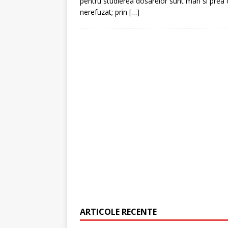
pentru studierea dosarelor sunt mari si prea
nerefuzat; prin
[…]
[ 6 ianuarie 2025 ]
Cred
ARTICOLE RECENTE