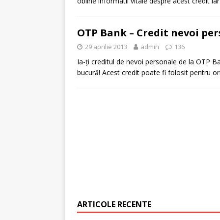
obline informatii vitale despre acest credit ia
[ 6 ianuarie 2025 ]
Cred
OTP Bank – Credit nevoi per
29 aprilie 2013
admin
136
Ia-ți creditul de nevoi personale de la OTP Ban
bucură! Acest credit poate fi folosit pentru
ARTICOLE RECENTE