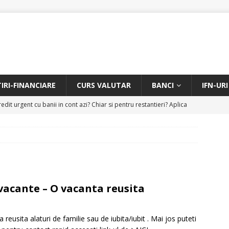
TIRI-FINANCIARE
CURS VALUTAR
BANCI
IFN-URI
edit urgent cu banii in cont azi? Chiar si pentru restantieri? Aplica
D
Facem rata creditului mai mica sau iti dam bani in plus? Profita de
.
CREDIT RAPID
itarea restantierilor si imbunatatirea scorului financiar
CREDIT
 vacante – O vacanta reusita
online pentru restantieri. Aplica online sau telefonic.
CREDIT
eusita alaturi de familie sau de iubita/iubit . Mai jos puteti