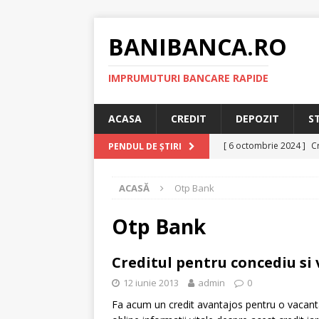
BANIBANCA.RO
IMPRUMUTURI BANCARE RAPIDE
ACASA
CREDIT
DEPOZIT
S
[ 6 octombrie 2024 ]
Cr
PENDUL DE ȘTIRI
online!
CREDIT RAPI
ACASĂ
Otp Bank
[ 8 septembrie 2024 ]
plafonarea dobanzilor
Otp Bank
[ 11 august 2024 ]
Cred
Creditul pentru concediu si
RAPID
12 iunie 2013
admin
0
[ 29 iulie 2024 ]
Credit 
Fa acum un credit avantajos pentru o vacanta r
RAPID