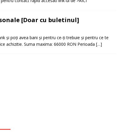
r pentru contact rapid accesati link-ul de >AICI
it restantieri 2025. Solutii rapide.
CREDIT RAPID
sonale [Doar cu buletinul]
k și poți avea bani și pentru ce-ți trebuie și pentru ce te
 orice achizitie. Suma maxima: 66000 RON Perioada
[…]