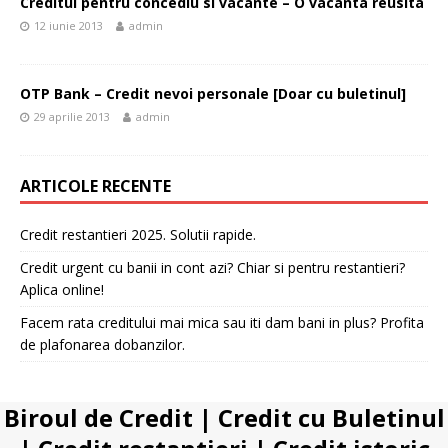
Creditul pentru concediu si vacante – O vacanta reusita
12 iunie 2013
admin
OTP Bank – Credit nevoi personale [Doar cu buletinul]
29 aprilie 2013
admin
ARTICOLE RECENTE
Credit restantieri 2025. Solutii rapide.
Credit urgent cu banii in cont azi? Chiar si pentru restantieri?
Aplica online!
Facem rata creditului mai mica sau iti dam bani in plus? Profita
de plafonarea dobanzilor.
Biroul de Credit
|
Credit cu Buletinul