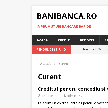
BANIBANCA.RO
IMPRUMUTURI BANCARE RAPIDE
ACASA
CREDIT
DEPOZIT
S
[ 6 octombrie 2024 ]
Cr
PENDUL DE ȘTIRI
online!
CREDIT RAPI
ACASĂ
Curent
[ 8 septembrie 2024 ]
plafonarea dobanzilor
Curent
[ 11 august 2024 ]
Cred
Creditul pentru concediu si
RAPID
12 iunie 2013
admin
0
[ 29 iulie 2024 ]
Credit 
Fa acum un credit avantajos pentru o vacanta r
RAPID