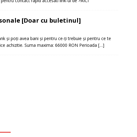
r pentru contact rapid accesati link-ul de >AICI
it restantieri 2025. Solutii rapide.
CREDIT RAPID
sonale [Doar cu buletinul]
k și poți avea bani și pentru ce-ți trebuie și pentru ce te
 orice achizitie. Suma maxima: 66000 RON Perioada
[…]