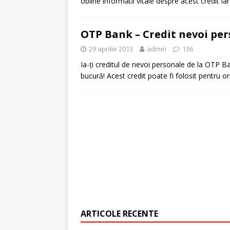
obline informatii vitale despre acest credit ia
[ 6 ianuarie 2025 ]
Cred
OTP Bank – Credit nevoi per
29 aprilie 2013
admin
136
Ia-ți creditul de nevoi personale de la OTP Ban
bucură! Acest credit poate fi folosit pentru
ARTICOLE RECENTE