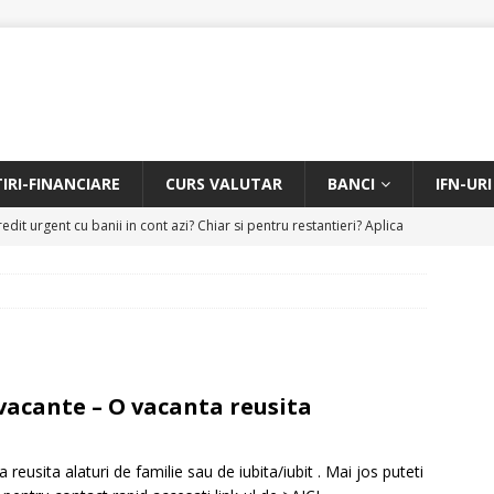
TIRI-FINANCIARE
CURS VALUTAR
BANCI
IFN-URI
edit urgent cu banii in cont azi? Chiar si pentru restantieri? Aplica
D
Facem rata creditului mai mica sau iti dam bani in plus? Profita de
.
CREDIT RAPID
itarea restantierilor si imbunatatirea scorului financiar
CREDIT
 vacante – O vacanta reusita
online pentru restantieri. Aplica online sau telefonic.
CREDIT
eusita alaturi de familie sau de iubita/iubit . Mai jos puteti