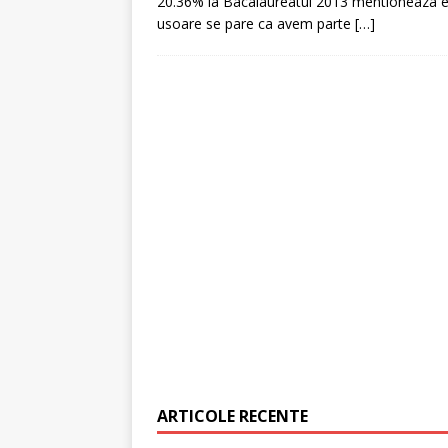
20.36% la Bacalaureatul 2013 mentioneaza ed
usoare se pare ca avem parte
[…]
[ 6 ianuarie 2025 ]
Cred
ARTICOLE RECENTE