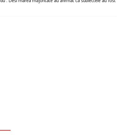
u . Desi marea majoritate au afirmat ca subiectele au fost
it restantieri 2025. Solutii rapide.
CREDIT RAPID