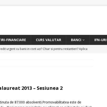
TIRI-FINANCIARE
CURS VALUTAR
BANCI
IFN-URI
edit urgent cu banii in cont azi? Chiar si pentru restantieri? Aplica
D
Facem rata creditului mai mica sau iti dam bani in plus? Profita de
.
CREDIT RAPID
itarea restantierilor si imbunatatirea scorului financiar
CREDIT
alaureat 2013 – Sesiunea 2
online pentru restantieri. Aplica online sau telefonic.
CREDIT
tinuta de 87.000 absolventi.Promovabilitatea este de