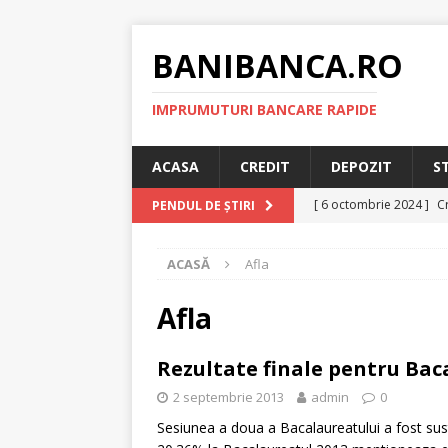
BANIBANCA.RO
IMPRUMUTURI BANCARE RAPIDE
ACASA
CREDIT
DEPOZIT
S
[ 6 octombrie 2024 ]
Cr
PENDUL DE ȘTIRI
online!
CREDIT RAPI
ACASĂ
Afla
[ 8 septembrie 2024 ]
plafonarea dobanzilor
Afla
[ 11 august 2024 ]
Cred
Rezultate finale pentru Bac
RAPID
2 septembrie 2013
admin
0
[ 29 iulie 2024 ]
Credit 
Sesiunea a doua a Bacalaureatului a fost sus
RAPID