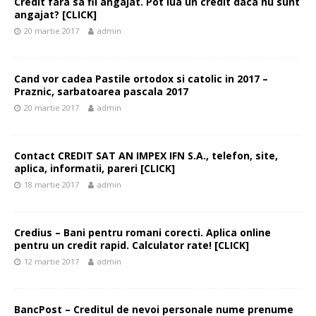
Credit fara sa fii angajat. Pot lua un credit daca nu sunt
angajat? [CLICK]
20 martie 2017
admin
Cand vor cadea Pastile ortodox si catolic in 2017 –
Praznic, sarbatoarea pascala 2017
20 martie 2017
admin
Contact CREDIT SAT AN IMPEX IFN S.A., telefon, site,
aplica, informatii, pareri [CLICK]
18 martie 2017
admin
Credius – Bani pentru romani corecti. Aplica online
pentru un credit rapid. Calculator rate! [CLICK]
12 martie 2017
admin
BancPost – Creditul de nevoi personale nume prenume