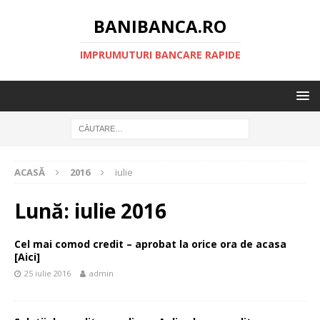
BANIBANCA.RO
IMPRUMUTURI BANCARE RAPIDE
ACASĂ
2016
iulie
Lună:
iulie 2016
Cel mai comod credit – aprobat la orice ora de acasa
[Aici]
25 iulie 2016
admin