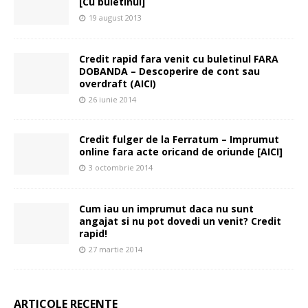
[Cu buletinul]
19 august 2013
Credit rapid fara venit cu buletinul FARA
DOBANDA – Descoperire de cont sau
overdraft (AICI)
26 iunie 2014
Credit fulger de la Ferratum – Imprumut
online fara acte oricand de oriunde [AICI]
3 octombrie 2014
Cum iau un imprumut daca nu sunt
angajat si nu pot dovedi un venit? Credit
rapid!
27 martie 2014
ARTICOLE RECENTE