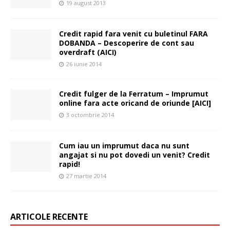
19 august 2013
Credit rapid fara venit cu buletinul FARA
DOBANDA – Descoperire de cont sau
overdraft (AICI)
26 iunie 2014
Credit fulger de la Ferratum – Imprumut
online fara acte oricand de oriunde [AICI]
3 octombrie 2014
Cum iau un imprumut daca nu sunt
angajat si nu pot dovedi un venit? Credit
rapid!
27 martie 2014
ARTICOLE RECENTE