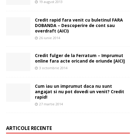
19 august 2013
Credit rapid fara venit cu buletinul FARA
DOBANDA – Descoperire de cont sau
overdraft (AICI)
26 iunie 2014
Credit fulger de la Ferratum – Imprumut
online fara acte oricand de oriunde [AICI]
3 octombrie 2014
Cum iau un imprumut daca nu sunt
angajat si nu pot dovedi un venit? Credit
rapid!
27 martie 2014
ARTICOLE RECENTE