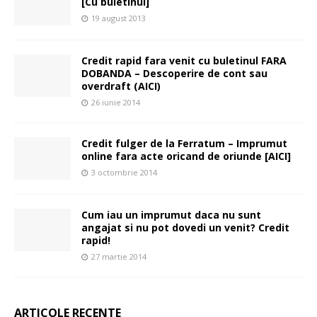
[Cu buletinul]
19 august 2013
Credit rapid fara venit cu buletinul FARA
DOBANDA – Descoperire de cont sau
overdraft (AICI)
26 iunie 2014
Credit fulger de la Ferratum – Imprumut
online fara acte oricand de oriunde [AICI]
3 octombrie 2014
Cum iau un imprumut daca nu sunt
angajat si nu pot dovedi un venit? Credit
rapid!
27 martie 2014
ARTICOLE RECENTE