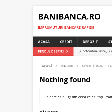
BANIBANCA.RO
IMPRUMUTURI BANCARE RAPIDE
ACASA
CREDIT
DEPOZIT
S
[ 6 octombrie 2024 ]
Cr
PENDUL DE ȘTIRI
online!
CREDIT RAPI
ACASĂ
IFN-URI
MOBILO FINANCE IF
[ 8 septembrie 2024 ]
plafonarea dobanzilor
Nothing found
[ 11 august 2024 ]
Cred
RAPID
Se pare că nu găsim ceea ce căutați. Poat
[ 29 iulie 2024 ]
Credit 
RAPID