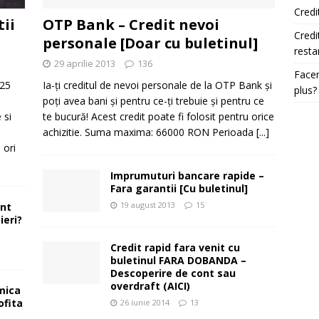
Credi
tii
OTP Bank – Credit nevoi
Credi
personale [Doar cu buletinul]
resta
29 aprilie 2013
136
Facem
025
Ia-ți creditul de nevoi personale de la OTP Bank și
plus?
e
poți avea bani și pentru ce-ți trebuie și pentru ce
 si
te bucură! Acest credit poate fi folosit pentru orice
achizitie. Suma maxima: 66000 RON Perioada
[...]
 ori
Imprumuturi bancare rapide –
Fara garantii [Cu buletinul]
19 august 2013
15
ont
ieri?
Credit rapid fara venit cu
buletinul FARA DOBANDA –
Descoperire de cont sau
overdraft (AICI)
mica
ofita
26 iunie 2014
13