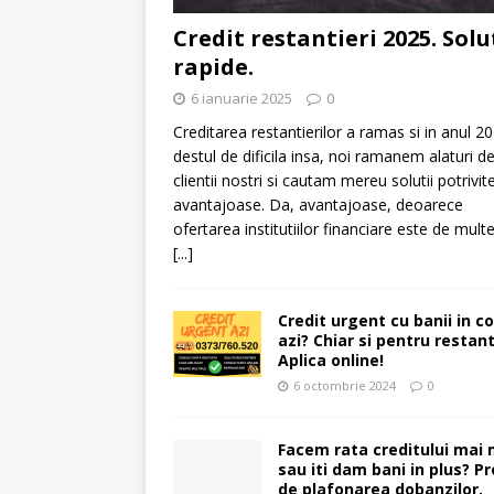
Credit restantieri 2025. Solu
rapide.
6 ianuarie 2025
0
Creditarea restantierilor a ramas si in anul 2
destul de dificila insa, noi ramanem alaturi d
clientii nostri si cautam mereu solutii potrivite
avantajoase. Da, avantajoase, deoarece
ofertarea institutiilor financiare este de multe
[...]
Credit urgent cu banii in c
azi? Chiar si pentru restant
Aplica online!
6 octombrie 2024
0
Facem rata creditului mai 
sau iti dam bani in plus? Pr
de plafonarea dobanzilor.