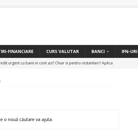
TIRI-FINANCIARE
CURS VALUTAR
BANCI
IFN-URI
edit urgent cu banii in cont azi? Chiar si pentru restantieri? Aplica
D
N
Facem rata creditului mai mica sau iti dam bani in plus? Profita de
.
CREDIT RAPID
itarea restantierilor si imbunatatirea scorului financiar
CREDIT
e o nouă căutare va ajuta.
online pentru restantieri. Aplica online sau telefonic.
CREDIT