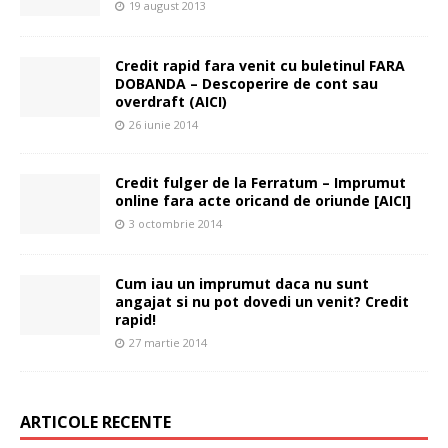
19 august 2013
Credit rapid fara venit cu buletinul FARA
DOBANDA – Descoperire de cont sau
overdraft (AICI)
26 iunie 2014
Credit fulger de la Ferratum – Imprumut
online fara acte oricand de oriunde [AICI]
3 octombrie 2014
Cum iau un imprumut daca nu sunt
angajat si nu pot dovedi un venit? Credit
rapid!
27 martie 2014
ARTICOLE RECENTE