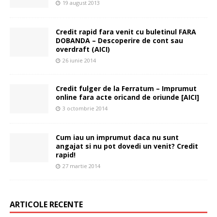
19 august 2013
Credit rapid fara venit cu buletinul FARA
DOBANDA – Descoperire de cont sau
overdraft (AICI)
26 iunie 2014
Credit fulger de la Ferratum – Imprumut
online fara acte oricand de oriunde [AICI]
3 octombrie 2014
Cum iau un imprumut daca nu sunt
angajat si nu pot dovedi un venit? Credit
rapid!
27 martie 2014
ARTICOLE RECENTE