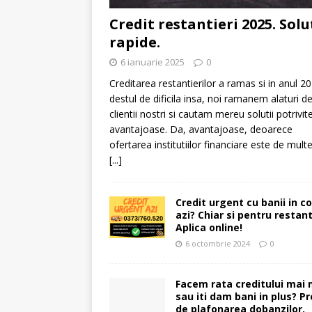
Credit restantieri 2025. Solu
rapide.
6 ianuarie 2025
0
Creditarea restantierilor a ramas si in anul 2
destul de dificila insa, noi ramanem alaturi d
clientii nostri si cautam mereu solutii potrivite
avantajoase. Da, avantajoase, deoarece
ofertarea institutiilor financiare este de multe
[...]
Credit urgent cu banii in c
azi? Chiar si pentru restant
Aplica online!
6 octombrie 2024
0
Facem rata creditului mai 
sau iti dam bani in plus? Pr
de plafonarea dobanzilor.