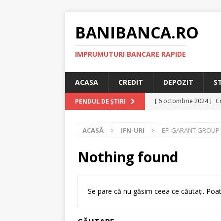
BANIBANCA.RO
IMPRUMUTURI BANCARE RAPIDE
ACASA
CREDIT
DEPOZIT
S
[ 6 octombrie 2024 ]
Cr
PENDUL DE ȘTIRI
online!
CREDIT RAPI
ACASĂ
IFN-URI
EFI GARANT GROUP 
[ 8 septembrie 2024 ]
plafonarea dobanzilor
Nothing found
[ 11 august 2024 ]
Cred
RAPID
Se pare că nu găsim ceea ce căutați. Poat
[ 29 iulie 2024 ]
Credit 
RAPID