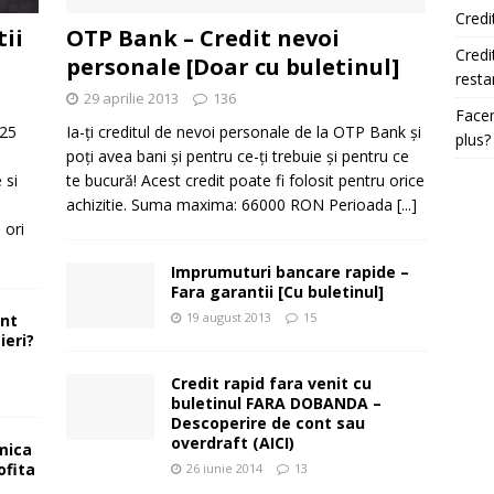
Credi
tii
OTP Bank – Credit nevoi
Credi
personale [Doar cu buletinul]
resta
29 aprilie 2013
136
Facem
025
Ia-ți creditul de nevoi personale de la OTP Bank și
plus?
e
poți avea bani și pentru ce-ți trebuie și pentru ce
 si
te bucură! Acest credit poate fi folosit pentru orice
achizitie. Suma maxima: 66000 RON Perioada
[...]
 ori
Imprumuturi bancare rapide –
Fara garantii [Cu buletinul]
19 august 2013
15
ont
ieri?
Credit rapid fara venit cu
buletinul FARA DOBANDA –
Descoperire de cont sau
overdraft (AICI)
mica
ofita
26 iunie 2014
13