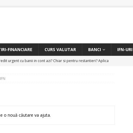
TIRI-FINANCIARE
CURS VALUTAR
BANCI
IFN-URI
edit urgent cu banii in cont azi? Chiar si pentru restantieri? Aplica
D
IFN
Facem rata creditului mai mica sau iti dam bani in plus? Profita de
.
CREDIT RAPID
itarea restantierilor si imbunatatirea scorului financiar
CREDIT
e o nouă căutare va ajuta.
online pentru restantieri. Aplica online sau telefonic.
CREDIT