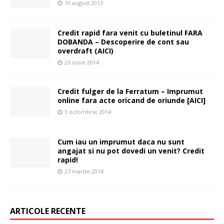
19 august 2013
Credit rapid fara venit cu buletinul FARA
DOBANDA – Descoperire de cont sau
overdraft (AICI)
26 iunie 2014
Credit fulger de la Ferratum – Imprumut
online fara acte oricand de oriunde [AICI]
3 octombrie 2014
Cum iau un imprumut daca nu sunt
angajat si nu pot dovedi un venit? Credit
rapid!
27 martie 2014
ARTICOLE RECENTE