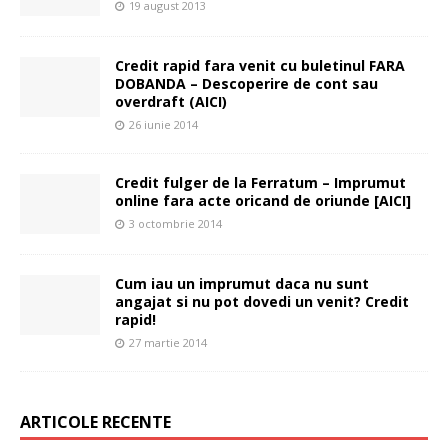
19 august 2013
Credit rapid fara venit cu buletinul FARA
DOBANDA – Descoperire de cont sau
overdraft (AICI)
26 iunie 2014
Credit fulger de la Ferratum – Imprumut
online fara acte oricand de oriunde [AICI]
3 octombrie 2014
Cum iau un imprumut daca nu sunt
angajat si nu pot dovedi un venit? Credit
rapid!
27 martie 2014
ARTICOLE RECENTE