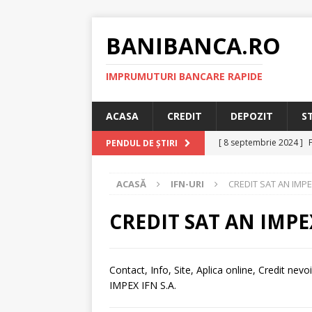
BANIBANCA.RO
IMPRUMUTURI BANCARE RAPIDE
ACASA
CREDIT
DEPOZIT
S
[ 8 septembrie 2024 ]
PENDUL DE ȘTIRI
plafonarea dobanzilor
ACASĂ
IFN-URI
CREDIT SAT AN IMPE
[ 11 august 2024 ]
Cred
RAPID
CREDIT SAT AN IMPE
[ 29 iulie 2024 ]
Credit 
RAPID
Contact, Info, Site, Aplica online, Credit ne
IMPEX IFN S.A.
[ 6 ianuarie 2025 ]
Cred
[ 6 octombrie 2024 ]
Cr