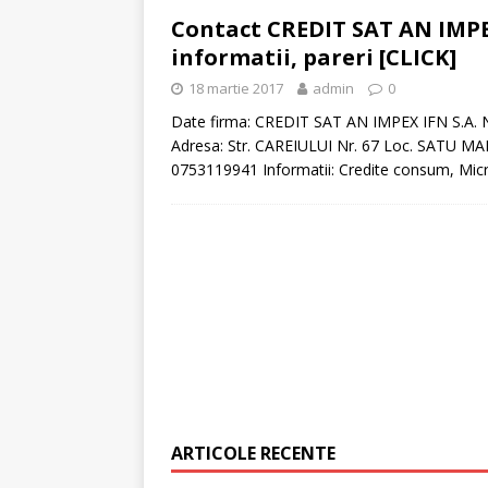
Contact CREDIT SAT AN IMPEX 
online!
CREDIT RAPI
informatii, pareri [CLICK]
18 martie 2017
admin
0
Date firma: CREDIT SAT AN IMPEX IFN S.A. N
Adresa: Str. CAREIULUI Nr. 67 Loc. SATU M
0753119941 Informatii: Credite consum, Micro
ARTICOLE RECENTE