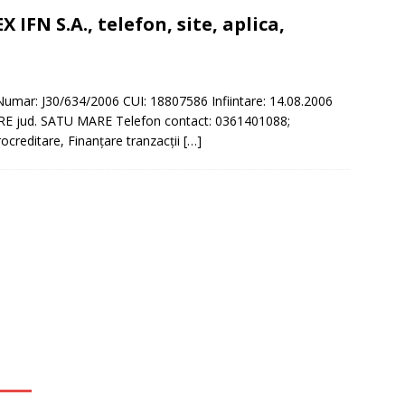
IFN S.A., telefon, site, aplica,
D
umar: J30/634/2006 CUI: 18807586 Infiintare: 14.08.2006
ARE jud. SATU MARE Telefon contact: 0361401088;
creditare, Finanţare tranzacţii
[…]