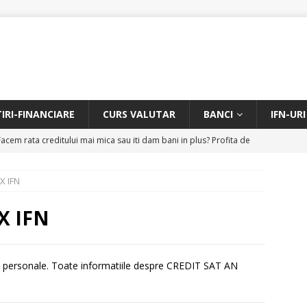
TIRI-FINANCIARE
CURS VALUTAR
BANCI
IFN-URI
Facem rata creditului mai mica sau iti dam bani in plus? Profita de
.
CREDIT RAPID
X IFN
itarea restantierilor si imbunatatirea scorului financiar
CREDIT
X IFN
online pentru restantieri. Aplica online sau telefonic.
CREDIT
voi personale. Toate informatiile despre CREDIT SAT AN
it restantieri 2025. Solutii rapide.
CREDIT RAPID
edit urgent cu banii in cont azi? Chiar si pentru restantieri? Aplica