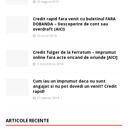
19 august 2013
Credit rapid fara venit cu buletinul FARA
DOBANDA – Descoperire de cont sau
overdraft (AICI)
26 iunie 2014
Credit fulger de la Ferratum – Imprumut
online fara acte oricand de oriunde [AICI]
3 octombrie 2014
Cum iau un imprumut daca nu sunt
angajat si nu pot dovedi un venit? Credit
rapid!
27 martie 2014
ARTICOLE RECENTE