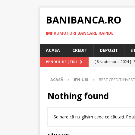
BANIBANCA.RO
IMPRUMUTURI BANCARE RAPIDE
ACASA
CREDIT
DEPOZIT
S
[ 8 septembrie 2024 ]
PENDUL DE ȘTIRI
plafonarea dobanzilor
ACASĂ
IFN-URI
BEST CREDIT INVEST
[ 11 august 2024 ]
Cred
RAPID
Nothing found
[ 29 iulie 2024 ]
Credit 
RAPID
Se pare că nu găsim ceea ce căutați. Poat
[ 6 ianuarie 2025 ]
Cred
[ 6 octombrie 2024 ]
Cr