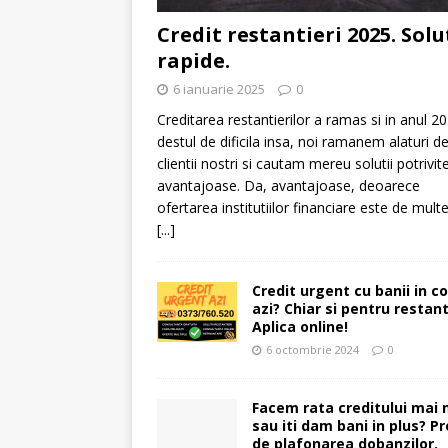
Credit restantieri 2025. Solu
rapide.
6 ianuarie 2025
0
Creditarea restantierilor a ramas si in anul 2
destul de dificila insa, noi ramanem alaturi d
clientii nostri si cautam mereu solutii potrivite
avantajoase. Da, avantajoase, deoarece
ofertarea institutiilor financiare este de multe
[...]
Credit urgent cu banii in c
azi? Chiar si pentru restant
Aplica online!
6 octombrie 2024
0
Facem rata creditului mai 
sau iti dam bani in plus? Pr
de plafonarea dobanzilor.