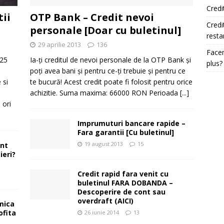
Credi
tii
OTP Bank – Credit nevoi
Credi
personale [Doar cu buletinul]
resta
29 aprilie 2013
136
Facem
025
Ia-ți creditul de nevoi personale de la OTP Bank și
plus?
e
poți avea bani și pentru ce-ți trebuie și pentru ce
 si
te bucură! Acest credit poate fi folosit pentru orice
achizitie. Suma maxima: 66000 RON Perioada
[...]
 ori
Imprumuturi bancare rapide –
Fara garantii [Cu buletinul]
19 august 2013
15
ont
ieri?
Credit rapid fara venit cu
buletinul FARA DOBANDA –
Descoperire de cont sau
overdraft (AICI)
mica
ofita
26 iunie 2014
13