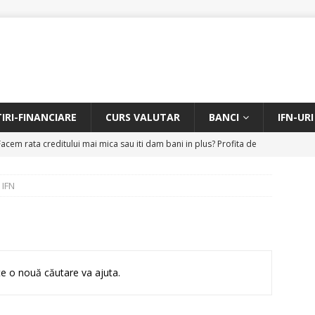
TIRI-FINANCIARE
CURS VALUTAR
BANCI
IFN-URI
Facem rata creditului mai mica sau iti dam bani in plus? Profita de
.
CREDIT RAPID
 IFN
itarea restantierilor si imbunatatirea scorului financiar
CREDIT
online pentru restantieri. Aplica online sau telefonic.
CREDIT
e o nouă căutare va ajuta.
it restantieri 2025. Solutii rapide.
CREDIT RAPID
edit urgent cu banii in cont azi? Chiar si pentru restantieri? Aplica