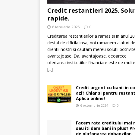
Credit restantieri 2025. Solu
rapide.
6 ianuarie 2025
0
Creditarea restantierilor a ramas si in anul 2
destul de dificila insa, noi ramanem alaturi d
clientii nostri si cautam mereu solutii potrivite
avantajoase. Da, avantajoase, deoarece
ofertarea institutiilor financiare este de multe
[...]
Credit urgent cu banii in c
azi? Chiar si pentru restant
Aplica online!
6 octombrie 2024
0
Facem rata creditului mai 
sau iti dam bani in plus? Pr
de plafonarea dobanzilor.