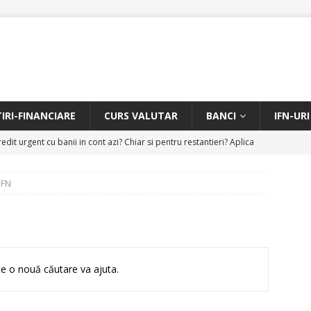
TIRI-FINANCIARE
CURS VALUTAR
BANCI
IFN-URI
edit urgent cu banii in cont azi? Chiar si pentru restantieri? Aplica
D
IFN
Facem rata creditului mai mica sau iti dam bani in plus? Profita de
.
CREDIT RAPID
itarea restantierilor si imbunatatirea scorului financiar
CREDIT
e o nouă căutare va ajuta.
online pentru restantieri. Aplica online sau telefonic.
CREDIT