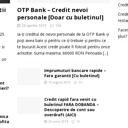
Credi
tii
OTP Bank – Credit nevoi
Credi
personale [Doar cu buletinul]
resta
29 aprilie 2013
136
Facem
025
Ia-ți creditul de nevoi personale de la OTP Bank și
plus?
e
poți avea bani și pentru ce-ți trebuie și pentru ce
 si
te bucură! Acest credit poate fi folosit pentru orice
achizitie. Suma maxima: 66000 RON Perioada
[...]
 ori
Imprumuturi bancare rapide –
Fara garantii [Cu buletinul]
19 august 2013
15
ont
ieri?
Credit rapid fara venit cu
buletinul FARA DOBANDA –
Descoperire de cont sau
overdraft (AICI)
mica
ofita
26 iunie 2014
13