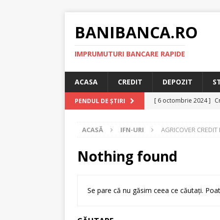
BANIBANCA.RO
IMPRUMUTURI BANCARE RAPIDE
ACASA
CREDIT
DEPOZIT
S
[ 6 octombrie 2024 ]
Cr
PENDUL DE ȘTIRI
online!
CREDIT RAPI
ACASĂ
IFN-URI
AGRICOVER CREDIT 
[ 8 septembrie 2024 ]
plafonarea dobanzilor
Nothing found
[ 11 august 2024 ]
Cred
RAPID
Se pare că nu găsim ceea ce căutați. Poat
[ 29 iulie 2024 ]
Credit 
RAPID