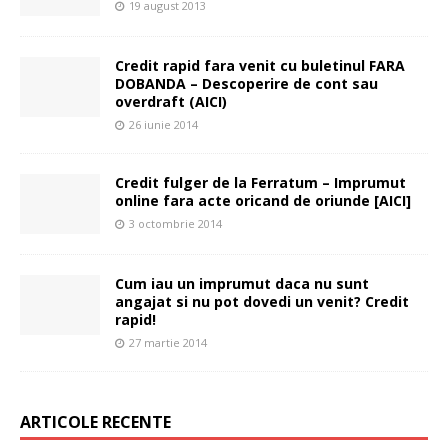
19 august 2013
Credit rapid fara venit cu buletinul FARA
DOBANDA – Descoperire de cont sau
overdraft (AICI)
26 iunie 2014
Credit fulger de la Ferratum – Imprumut
online fara acte oricand de oriunde [AICI]
3 octombrie 2014
Cum iau un imprumut daca nu sunt
angajat si nu pot dovedi un venit? Credit
rapid!
27 martie 2014
ARTICOLE RECENTE