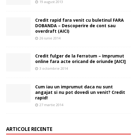
19 august 2013
Credit rapid fara venit cu buletinul FARA
DOBANDA – Descoperire de cont sau
overdraft (AICI)
26 iunie 2014
Credit fulger de la Ferratum – Imprumut
online fara acte oricand de oriunde [AICI]
3 octombrie 2014
Cum iau un imprumut daca nu sunt
angajat si nu pot dovedi un venit? Credit
rapid!
27 martie 2014
ARTICOLE RECENTE