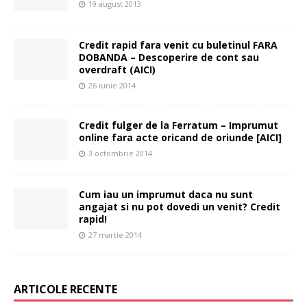
19 august 2013
Credit rapid fara venit cu buletinul FARA
DOBANDA – Descoperire de cont sau
overdraft (AICI)
26 iunie 2014
Credit fulger de la Ferratum – Imprumut
online fara acte oricand de oriunde [AICI]
3 octombrie 2014
Cum iau un imprumut daca nu sunt
angajat si nu pot dovedi un venit? Credit
rapid!
27 martie 2014
ARTICOLE RECENTE