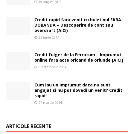
19 august 2013
Credit rapid fara venit cu buletinul FARA
DOBANDA – Descoperire de cont sau
overdraft (AICI)
26 iunie 2014
Credit fulger de la Ferratum – Imprumut
online fara acte oricand de oriunde [AICI]
3 octombrie 2014
Cum iau un imprumut daca nu sunt
angajat si nu pot dovedi un venit? Credit
rapid!
27 martie 2014
ARTICOLE RECENTE