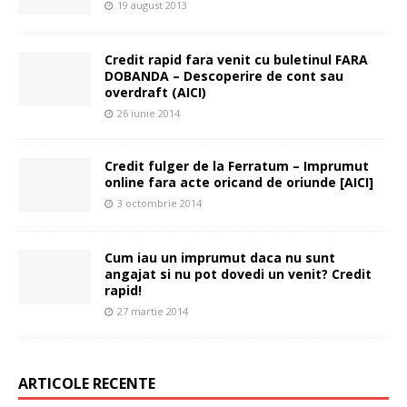
19 august 2013
Credit rapid fara venit cu buletinul FARA
DOBANDA – Descoperire de cont sau
overdraft (AICI)
26 iunie 2014
Credit fulger de la Ferratum – Imprumut
online fara acte oricand de oriunde [AICI]
3 octombrie 2014
Cum iau un imprumut daca nu sunt
angajat si nu pot dovedi un venit? Credit
rapid!
27 martie 2014
ARTICOLE RECENTE