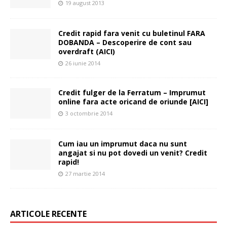
19 august 2013
Credit rapid fara venit cu buletinul FARA
DOBANDA – Descoperire de cont sau
overdraft (AICI)
26 iunie 2014
Credit fulger de la Ferratum – Imprumut
online fara acte oricand de oriunde [AICI]
3 octombrie 2014
Cum iau un imprumut daca nu sunt
angajat si nu pot dovedi un venit? Credit
rapid!
27 martie 2014
ARTICOLE RECENTE